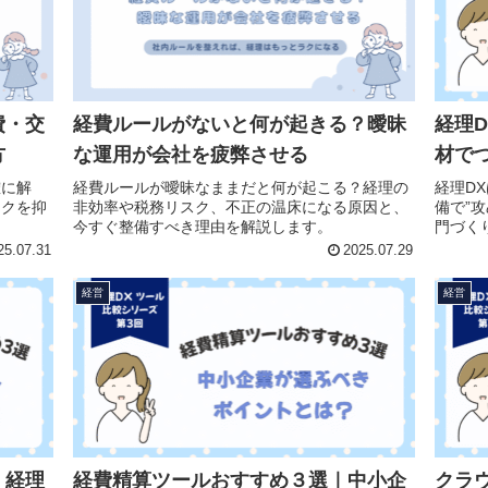
費・交
経費ルールがないと何が起きる？曖昧
経理
方
な運用が会社を疲弊させる
材で
確に解
経費ルールが曖昧なままだと何が起こる？経理の
経理D
スクを抑
非効率や税務リスク、不正の温床になる原因と、
備で”
今すぐ整備すべき理由を解説します。
門づく
25.07.31
2025.07.29
経営
経営
｜経理
経費精算ツールおすすめ３選｜中小企
クラ