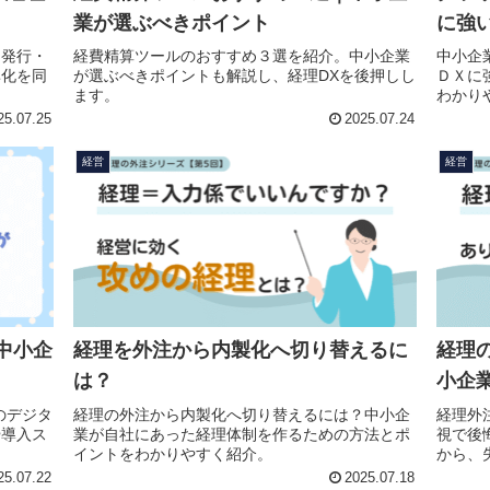
業が選ぶべきポイント
に強
。発行・
経費精算ツールのおすすめ３選を紹介。中小企業
中小企
率化を同
が選ぶべきポイントも解説し、経理DXを後押しし
ＤＸに
ます。
わかり
25.07.25
2025.07.24
経営
経営
中小企
経理を外注から内製化へ切り替えるに
経理
は？
小企
のデジタ
経理の外注から内製化へ切り替えるには？中小企
経理外
や導入ス
業が自社にあった経理体制を作るための方法とポ
視で後
イントをわかりやすく紹介。
から、
25.07.22
2025.07.18