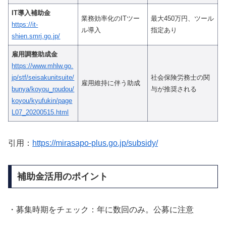
IT導入補助金
業務効率化のITツー
最大450万円、ツール
https://it-
ル導入
指定あり
shien.smrj.go.jp/
雇用調整助成金
https://www.mhlw.go.
jp/stf/seisakunitsuite/
社会保険労務士の関
雇用維持に伴う助成
bunya/koyou_roudou/
与が推奨される
koyou/kyufukin/page
L07_20200515.html
引用：
https://mirasapo-plus.go.jp/subsidy/
補助金活用のポイント
・募集時期をチェック：年に数回のみ。公募に注意