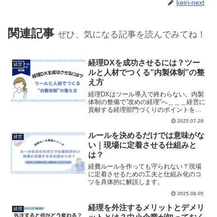
keiri-next
関連記事
ぜひ、気になる記事を読んでみてね！
経理DXを成功させるには？ツー
経営
ルと人材でつくる”内製体制”の整
え方
経理DXはツール導入で終わらない。内製
体制の整備で”攻めの経理”へ＿＿＿経営に
貢献する経理部門づくりのポイントを事
例と図解で解説。
2025.07.28
ルールを決めるだけでは意味がな
経営
い｜現場に定着させる仕組みと
は？
経費ルールを作っても守られない？現場
に定着させるための工夫と仕組み化のコ
ツを具体的に解説します。
2025.08.05
経理を外注するメリットとデメリ
経理