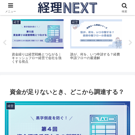
これからの会社を考える社長と経理のためのメディア
メニュー
検索
経営
経営
経
ール
資金繰りは経営戦略とつながる｜
誰が、何を、いつ申請する？経費
経
え
キャッシュフロー経営で会社を強
申請フローの最適解
る
くする視点
資金が足りないとき、どこから調達する？
経営