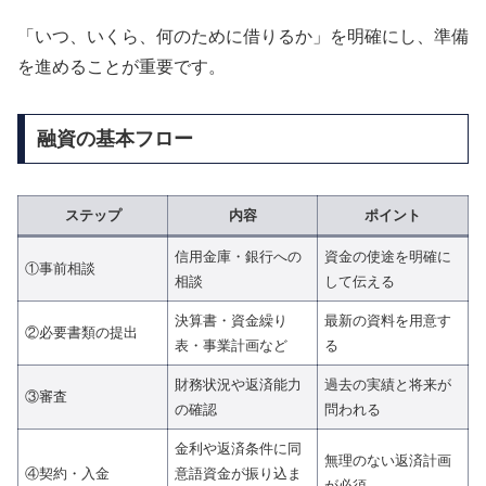
「いつ、いくら、何のために借りるか」を明確にし、準備
を進めることが重要です。
融資の基本フロー
ステップ
内容
ポイント
信用金庫・銀行への
資金の使途を明確に
①事前相談
相談
して伝える
決算書・資金繰り
最新の資料を用意す
②必要書類の提出
表・事業計画など
る
財務状況や返済能力
過去の実績と将来が
③審査
の確認
問われる
金利や返済条件に同
無理のない返済計画
④契約・入金
意語資金が振り込ま
が必須