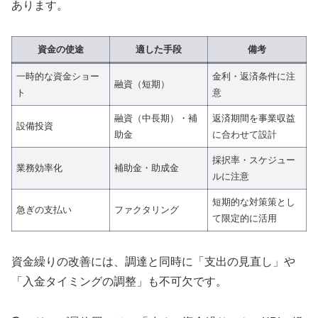
あります。
資金の使途
適した手段
備考
一時的な資金ショー
金利・返済条件に注
融資（短期）
ト
意
融資（中長期）・補
返済期間を事業収益
設備投資
助金
に合わせて設計
採択率・スケジュー
業務効率化
補助金・助成金
ルに注意
短期的な対策策とし
急ぎの支払い
ファクタリング
て限定的に活用
資金繰りの改善には、調達と同時に「支出の見直し」や
「入金タイミングの調整」も不可欠です。