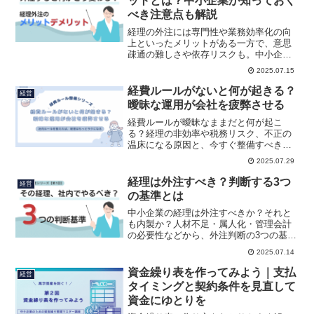
ットとは？中小企業が知っておく
べき注意点も解説
経理の外注には専門性や業務効率化の向
上といったメリットがある一方で、意思
疎通の難しさや依存リスクも。中小企業
が注意すべきポイントをわかりやすく解
2025.07.15
説！
経費ルールがないと何が起きる？
経営
曖昧な運用が会社を疲弊させる
経費ルールが曖昧なままだと何が起こ
る？経理の非効率や税務リスク、不正の
温床になる原因と、今すぐ整備すべき理
由を解説します。
2025.07.29
経理は外注すべき？判断する3つ
経営
の基準とは
中小企業の経理は外注すべきか？それと
も内製か？人材不足・属人化・管理会計
の必要性などから、外注判断の3つの基準
をわかりやすく解説。経理業務の分解と
2025.07.14
最適な設計方法も紹介します。
資金繰り表を作ってみよう｜支払
経営
タイミングと契約条件を見直して
資金にゆとりを