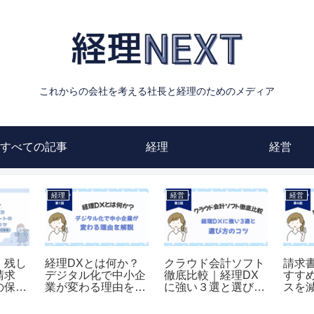
これからの会社を考える社長と経理のためのメディア
すべての記事
経理
経営
経営
経営
経営
で外注
経費精算ツールおす
資金繰りは経営戦略
資金
務の切
すめ３選｜中小企業
とつながる｜キャッ
き、
すべき
が選ぶべきポイント
シュフロー経営で会
る？
社を強くする視点