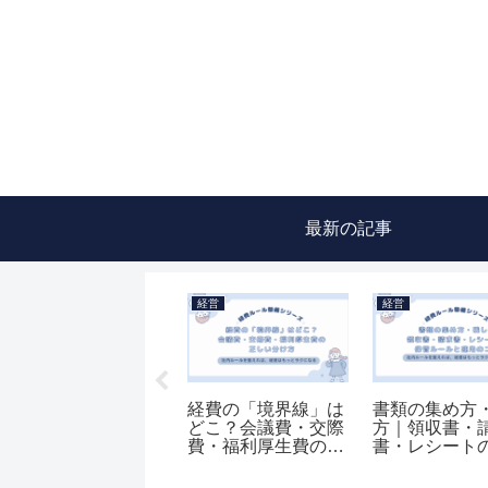
最新の記事
経営
経営
経理
経理は外注すべき？
ルールを決めるだけ
経理はどこま
判断する3つの基準
では意味がない｜現
できる…？業
とは
場に定着させる仕組
り分けと内製
みとは？
範囲を解説