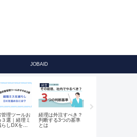
JOBAID
経営
経営
が足りないと
誰が、何を、いつ申
経費ルールがないと
どこから調達す
請する？経費申請フ
何が起きる？曖昧な
ローの最適解
運用が会社を疲弊さ
せる