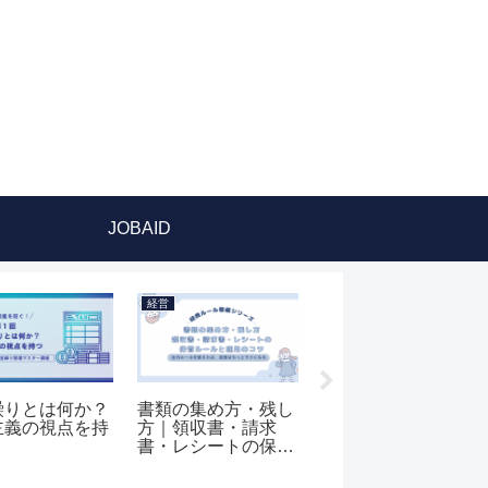
JOBAID
経営
経営
DXを成功させ
資金繰りは経営戦略
資金繰り表を作って
は？ツールと人
とつながる｜キャッ
みよう｜支払タイミ
つくる”内製体
シュフロー経営で会
ングと契約条件を見
整え方
社を強くする視点
直して資金にゆとり
を