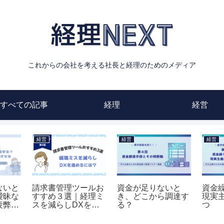
これからの会社を考える社長と経理のためのメディア
すべての記事
経理
経営
経理
経営
経営
線」は
経理はどこまで外注
誰が、何を、いつ申
経理
・交際
できる…？業務の切
請する？経費申請フ
るに
費の正
り分けと内製すべき
ローの最適解
材で
範囲を解説
制”の