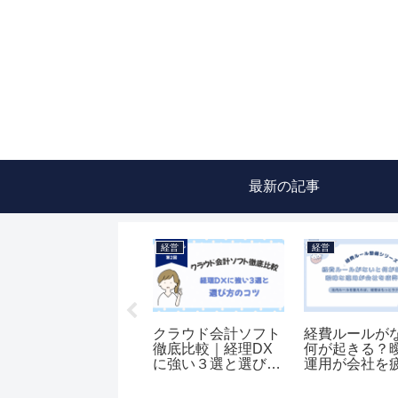
最新の記事
経営
経営
経営
書類の集め方・残し
ルールを決めるだけ
経費の「境界
方｜領収書・請求
では意味がない｜現
どこ？会議費
書・レシートの保管
場に定着させる仕組
費・福利厚生
ルールと運用のコツ
みとは？
しい分け方