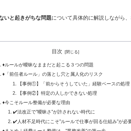
ないと起きがちな問題
について具体的に解説しながら、
目次
♦️ルールが曖昧なままだと起こる３つの問題
♦️「前任者ルール」の落とし穴と属人化のリスク
【事例①】「前からそうしていた」経験ベースの処理
【事例②】特定の人しかできない処理
♦️今こそルール整備が必要な理由
✔️法改正で”曖昧さ”が許されない時代に
✔️人材不足時代にこそ”ルールで仕事が回る仕組み”が必
♦️まとめ｜経費ルール整備は、”業務改善”の第一歩