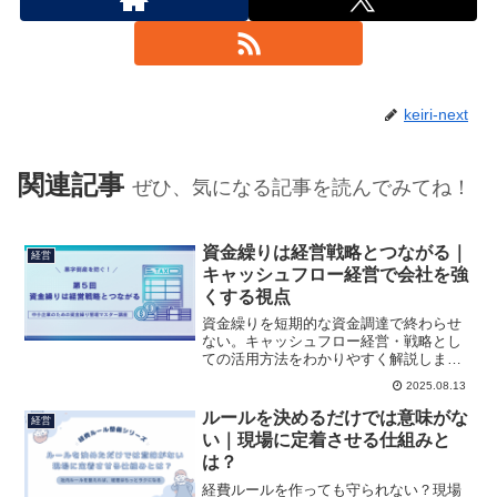
keiri-next
関連記事
ぜひ、気になる記事を読んでみてね！
資金繰りは経営戦略とつながる｜
経営
キャッシュフロー経営で会社を強
くする視点
資金繰りを短期的な資金調達で終わらせ
ない。キャッシュフロー経営・戦略とし
ての活用方法をわかりやすく解説しま
す。
2025.08.13
ルールを決めるだけでは意味がな
経営
い｜現場に定着させる仕組みと
は？
経費ルールを作っても守られない？現場