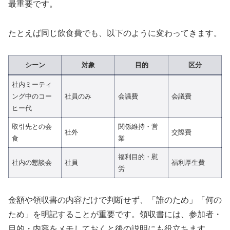
最重要です。
たとえば同じ飲食費でも、以下のように変わってきます。
シーン
対象
目的
区分
社内ミーティ
ング中のコー
社員のみ
会議費
会議費
ヒー代
取引先との会
関係維持・営
社外
交際費
食
業
福利目的・慰
社内の懇談会
社員
福利厚生費
労
金額や領収書の内容だけで判断せず、「誰のため」「何の
ため」を明記することが重要です。領収書には、参加者・
目的・内容をメモしておくと後の説明にも役立ちます。