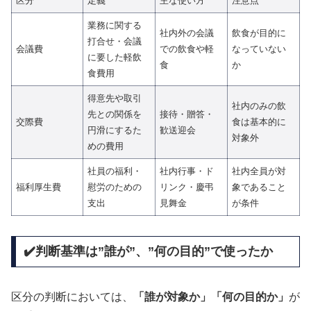
区分
定義
主な使い方
注意点
業務に関する
社内外の会議
飲食が目的に
打合せ・会議
会議費
での飲食や軽
なっていない
に要した軽飲
食
か
食費用
得意先や取引
社内のみの飲
先との関係を
接待・贈答・
交際費
食は基本的に
円滑にするた
歓送迎会
対象外
めの費用
社員の福利・
社内行事・ド
社内全員が対
福利厚生費
慰労のための
リンク・慶弔
象であること
支出
見舞金
が条件
✔️判断基準は”誰が”、”何の目的”で使ったか
区分の判断においては、
「誰が対象か」「何の目的か」
が