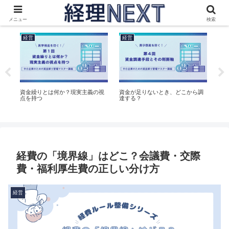
これからの会社を考える社長と経理のためのメディア
メニュー
検索
経営
経営
経
費
資金繰りとは何か？現実主義の視
資金が足りないとき、どこから調
経
点を持つ
達する？
曖
経費の「境界線」はどこ？会議費・交際
費・福利厚生費の正しい分け方
経営