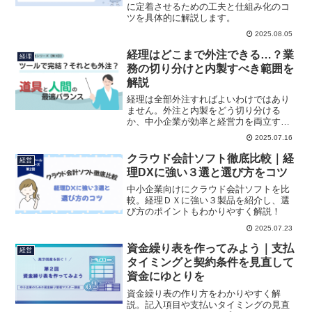
に定着させるための工夫と仕組み化のコ
ツを具体的に解説します。
2025.08.05
経理はどこまで外注できる…？業
経理
務の切り分けと内製すべき範囲を
解説
経理は全部外注すればよいわけではあり
ません。外注と内製をどう切り分ける
か、中小企業が効率と経営力を両立する
ための判断ポイントを解説します。
2025.07.16
クラウド会計ソフト徹底比較｜経
経営
理DXに強い３選と選び方をコツ
中小企業向けにクラウド会計ソフトを比
較。経理ＤＸに強い３製品を紹介し、選
び方のポイントもわかりやすく解説！
2025.07.23
資金繰り表を作ってみよう｜支払
経営
タイミングと契約条件を見直して
資金にゆとりを
資金繰り表の作り方をわかりやすく解
説。記入項目や支払いタイミングの見直