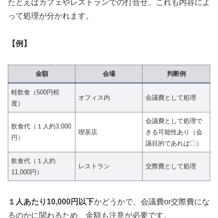
たとえばカフェやレストランでの打合せ。これも内容によ
って処理が分かれます。
【例】
金額
会場
判断例
軽飲食（500円程
オフィス内
会議費として処理
度）
会議費として処理で
飲食代（１人約3,000
喫茶店
きる可能性あり（会
円）
議目的であれば〇）
飲食代（１人約
レストラン
交際費として処理
11,000円）
１人あたり10,000円以下
かどうかで、会議費or交際費にな
るのかに関わるため、金額も注意が必要です。