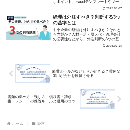
しポイント、Excelテンプレートやツール
活用例も紹介します。
2025.08.07
経理は外注すべき？判断する3つ
経営
の基準とは
中小企業の経理は外注すべきか？それと
も内製か？人材不足・属人化・管理会計
の必要性などから、外注判断の3つの基準
をわかりやすく解説。経理業務の分解と
2025.07.14
最適な設計方法も紹介します。
経費ルールがないと何が起きる？曖昧な
運用が会社を疲弊させる
書類の集め方・残し方｜領収書・請求
書・レシートの保管ルールと運用のコツ
ホーム
経営