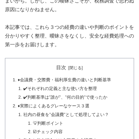
まいがち。しかし、この曖昧さこそが、税務調査で思わぬ
原因になりかねません。
本記事では、これら３つの経費の違いや判断のポイントを
分かりやすく整理、曖昧さをなくし、安全な経費処理への
第一歩をお届けします。
目次
♦️会議費・交際費・福利厚生費の違いと判断基準
✔️それぞれの定義と主な使い方を整理
✔️判断基準は”誰が”、”何の目的”で使ったか
♦️実際によくあるグレーなケース３選
社内の昼食を”会議費”として処理してよい？
💡判断ポイント
☑️チェック内容