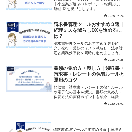
中小企業が選ぶべきポイントも解説し、
経理DXを後押しします。
2025.07.24
請求書管理ツールおすすめ３選｜
経営
経理ミスを減らしDXを進めるに
は？
請求書管理ツールのおすすめ３選を紹
介。発行・受領のミスを減らし、法令対
応と業務効率化を同時に進めましょう。
2025.07.25
書類の集め方・残し方｜領収書・
経営
請求書・レシートの保管ルールと
運用のコツ
領収書・請求書・レシートの保存ルール
や電子化の基本を解説。書類の集め方・
保管方法の実務ポイントも紹介。経費処
理を効率化したい中小企業におすすめで
2025.08.01
す。
請求書管理ツールおすすめ３選｜経理ミ