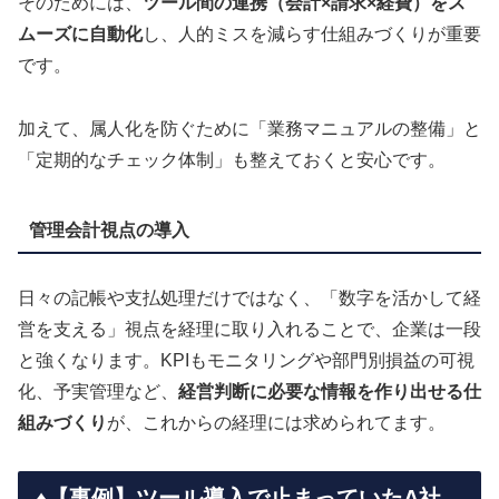
そのためには、
ツール間の連携（会計×請求×経費）をス
ムーズに自動化
し、人的ミスを減らす仕組みづくりが重要
です。
加えて、属人化を防ぐために「業務マニュアルの整備」と
「定期的なチェック体制」も整えておくと安心です。
管理会計視点の導入
日々の記帳や支払処理だけではなく、「数字を活かして経
営を支える」視点を経理に取り入れることで、企業は一段
と強くなります。KPIもモニタリングや部門別損益の可視
化、予実管理など、
経営判断に必要な情報を作り出せる仕
組みづくり
が、これからの経理には求められてます。
♦️【事例】ツール導入で止まっていたA社