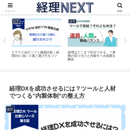
これからの会社を考える社長と経理のためのメディア
メニュー
検索
経営
経理
経
え
クラウド会計ソフト徹底比較｜経
経理はどこまで外注できる…？業
経
理DXに強い３選と選び方をコツ
務の切り分けと内製すべき範囲を
は
解説
穴
経理DXを成功させるには？ツールと人材
でつくる”内製体制”の整え方
経営