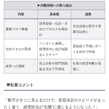
▶
内製体制への取り組み
内容
具体策
成果
請求金額～仕訳～月
月次決算が翌月５営
業務フロー整備
次のプロセスを再設
業日以内に
計
ベンダーと連携し、
資金繰り予測レポー
社内スキルの育成
経理担当に会計知識
トを自社で作成
をレクチャー
売上分析や部門別損
社長の経営判断が迅
経営への貢献
益を月次で可視化
速に
💬社長コメント
「数字がすぐに見えるだけで、意思決定のスピードがまっ
たく違う。経理担当が”右腕”に感じるようになった！」