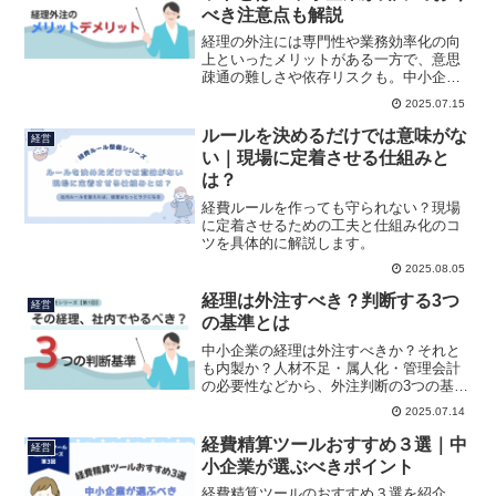
べき注意点も解説
経理の外注には専門性や業務効率化の向
上といったメリットがある一方で、意思
疎通の難しさや依存リスクも。中小企業
が注意すべきポイントをわかりやすく解
2025.07.15
説！
ルールを決めるだけでは意味がな
経営
い｜現場に定着させる仕組みと
は？
経費ルールを作っても守られない？現場
に定着させるための工夫と仕組み化のコ
ツを具体的に解説します。
2025.08.05
経理は外注すべき？判断する3つ
経営
の基準とは
中小企業の経理は外注すべきか？それと
も内製か？人材不足・属人化・管理会計
の必要性などから、外注判断の3つの基準
をわかりやすく解説。経理業務の分解と
2025.07.14
最適な設計方法も紹介します。
経費精算ツールおすすめ３選｜中
経営
小企業が選ぶべきポイント
経費精算ツールのおすすめ３選を紹介。